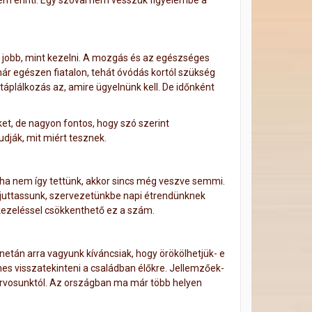
em érinti. Egy szóval nem vesszük figyelembe a
i jobb, mint kezelni. A mozgás és az egészséges
r egészen fiatalon, tehát óvódás kortól szükség
táplálkozás az, amire ügyelnünk kell. De időnként
et, de nagyon fontos, hogy szó szerint
dják, mit miért tesznek.
ha nem így tettünk, akkor sincs még veszve semmi.
juttassunk, szervezetünkbe napi étrendünknek
kezeléssel csökkenthető ez a szám.
netán arra vagyunk kíváncsiak, hogy örökölhetjük- e
s visszatekinteni a családban élőkre. Jellemzőek-
orvosunktól. Az országban ma már több helyen