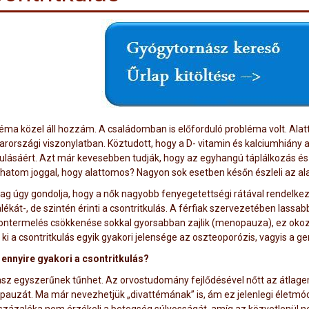
téma közel áll hozzám. A családomban is előforduló probléma volt. Al
rországi viszonylatban. Köztudott, hogy a D- vitamin és kalciumhiány a
kulásáért. Azt már kevesebben tudják, hogy az egyhangú táplálkozás és
atom joggal, hogy alattomos? Nagyon sok esetben későn észleli az al
lag úgy gondolja, hogy a nők nagyobb fenyegetettségi rátával rendelke
lékát-, de szintén érinti a csontritkulás. A férfiak szervezetében lassa
ntermelés csökkenése sokkal gyorsabban zajlik (menopauza), ez okozza
 ki a csontritkulás egyik gyakori jelensége az oszteoporózis, vagyis a g
 ennyire gyakori a csontritkulás?
asz egyszerűnek tűnhet. Az orvostudomány fejlődésével nőtt az átlagemb
auzát. Ma már nevezhetjük „divattémának” is, ám ez jelenlegi élet