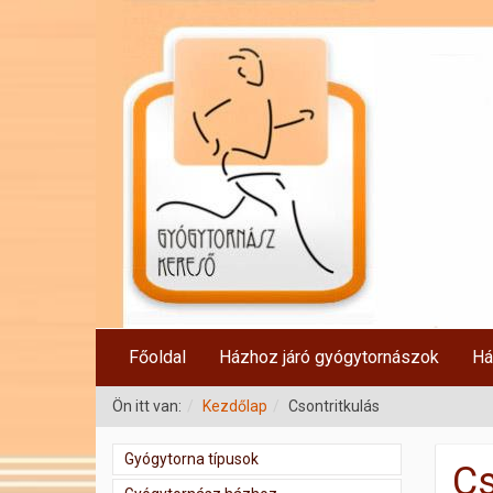
Főoldal
Házhoz járó gyógytornászok
Há
Ön itt van:
Kezdőlap
Csontritkulás
Gyógytorna típusok
Cs