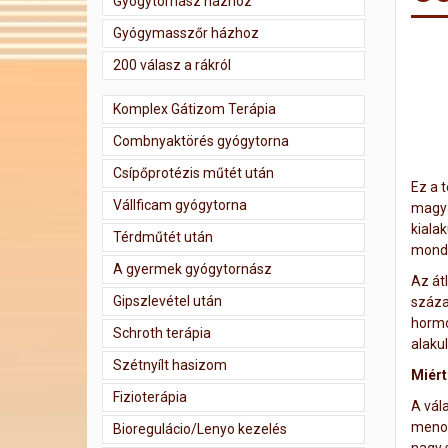
Gyógytornász házhoz
Gyógymasszőr házhoz
200 válasz a rákról
Komplex Gátizom Terápia
Combnyaktörés gyógytorna
Csípőprotézis műtét után
Ez a 
Vállficam gyógytorna
magya
kiala
Térdműtét után
mondh
A gyermek gyógytornász
Az át
Gipszlevétel után
száza
hormo
Schroth terápia
alakul
Szétnyílt hasizom
Miért
Fizioterápia
A vál
menop
Bioregulácio/Lenyo kezelés