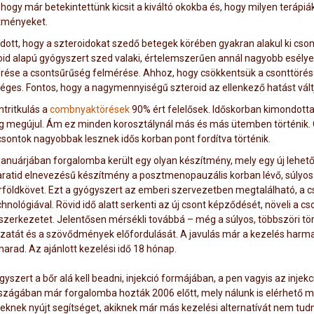
 hogy már betekintettünk kicsit a kiváltó okokba és, hogy milyen terápiá
tményeket.
dott, hogy a szteroidokat szedő betegek körében gyakran alakul ki csont
oid alapú gyógyszert szed valaki, értelemszerűen annál nagyobb esélye
rése a csontsűrűség felmérése. Ahhoz, hogy csökkentsük a csonttörés
éges. Fontos, hogy a nagymennyiségű szteroid az ellenkező hatást váltj
ntritkulás a
combnyaktörések
90% ért felelősek. Időskorban kimondottan
g megújul. Ám ez minden korosztálynál más és más ütemben történik. G
 csontok nagyobbak lesznek idős korban pont fordítva történik.
januárjában forgalomba került egy olyan készítmény, mely egy új lehető
aratid elnevezésű készítmény a posztmenopauzális korban lévő, súlyo
rföldkövet. Ezt a gyógyszert az emberi szervezetben megtalálható, a c
hnológiával. Rövid idő alatt serkenti az új csont képződését, növeli a c
szerkezetet. Jelentősen mérsékli továbbá – még a súlyos, többszöri tör
zatát és a szövődmények előfordulását. A javulás már a kezelés harma
arad. Az ajánlott kezelési idő 18 hónap.
yszert a bőr alá kell beadni, injekció formájában, a pen vagyis az injek
szágában már forgalomba hozták 2006 előtt, mely nálunk is elérhető m
eknek nyújt segítséget, akiknek már más kezelési alternatívát nem tudn