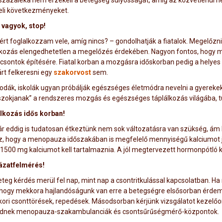
százaléka nem érzékeli a betegség súlyosságát, amíg az közvetlenül n
eli következményeket.
l vagyok, stop!
ért foglalkozzam vele, amíg nincs? – gondolhatják a fiatalok. Megelőzn
lkozás elengedhetetlen a megelőzés érdekében. Nagyon fontos, hogy má
 csontok építésére. Fiatal korban a mozgásra időskorban pedig a helyes 
rt felkeresni egy
szakorvost
sem.
odák, iskolák ugyan próbálják egészséges életmódra nevelni a gyerekek
szokjanak” a rendszeres mozgás és egészséges táplálkozás világába, tu
lkozás idős korban!
r eddig is tudatosan étkeztünk nem sok változatásra van szükség, ám 
, hogy a menopauza időszakában is megfelelő mennyiségű kalciumot 
1500 mg kalciumot kell tartalmaznia. A jól megtervezett hormonpótló 
zatfelmérés!
teg kérdés merül fel nap, mint nap a csontritkulással kapcsolatban. Ha 
 hogy mekkora hajlandóságunk van erre a betegségre elsősorban érdeme
kori csonttörések, repedések. Másodsorban kérjünk vizsgálatot kezelő
nek menopauza-szakambulanciák és csontsűrűségmérő-központok.