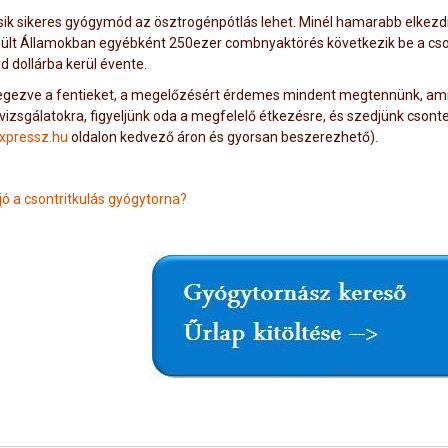
ik sikeres gyógymód az ösztrogénpótlás lehet. Minél hamarabb elkezdi,
ült Államokban egyébként 250ezer combnyaktörés következik be a cson
rd dollárba kerül évente.
gezve a fentieket, a megelőzésért érdemes mindent megtennünk, amit
vizsgálatokra, figyeljünk oda a megfelelő étkezésre, és szedjünk csonte
xpressz.hu
oldalon kedvező áron és gyorsan beszerezhető).
jó a csontritkulás gyógytorna?