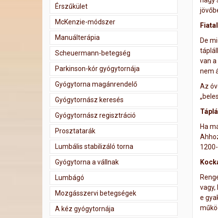
nagy 
Érszűkület
jövőb
McKenzie-módszer
Fiata
Manuálterápia
De mi
táplá
Scheuermann-betegség
van a
Parkinson-kór gyógytornája
nem á
Gyógytorna magánrendelő
Az óv
„bele
Gyógytornász keresés
Táplá
Gyógytornász regisztráció
Ha má
Prosztatarák
Ahhoz
Lumbális stabilizáló torna
1200-
Gyógytorna a vállnak
Kocká
Renge
Lumbágó
vagy,
Mozgásszervi betegségek
e gya
működ
A kéz gyógytornája