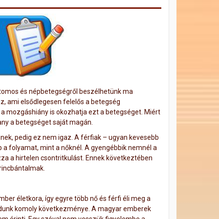
attomos és népbetegségről beszélhetünk ma
z, ami elsődlegesen felelős a betegség
 a mozgáshiány is okozhatja ezt a betegséget. Miért
any a betegséget saját magán.
znek, pedig ez nem igaz. A férfiak – ugyan kevesebb
bb a folyamat, mint a nőknél. A gyengébbik nemnél a
 a hirtelen csontritkulást. Ennek következtében
erincbántalmak.
er életkora, így egyre több nő és férfi éli meg a
módunk komoly következménye. A magyar emberek