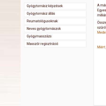
A más
Gyógytornász képzések
Egyes
Gyógytornász állás
milliá
Reumatológusoknak
Össze
szűrő
Neves gyógytornászok
Mede
Gyógymasszázs
Masszőr regisztráció
Miért 