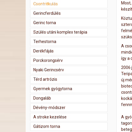
Most,
Csontritkulás
készí
Gerincferdülés
Köztu
Gerinc torna
szter
felmé
Szülés utáni komplex terápia
szüks
Terhestorna
A cso
Derékfájás
mindi
így a
Porckorongsérv
2006 
Nyaki Gerincsérv
Terip
Térd artrózis
új mé
biotec
Gyermek gyógytorna
csont
Dongaláb
kocká
fennm
Dévény-módszer
A stroke kezelése
A gyóg
tagor
Gátizom torna
beteg