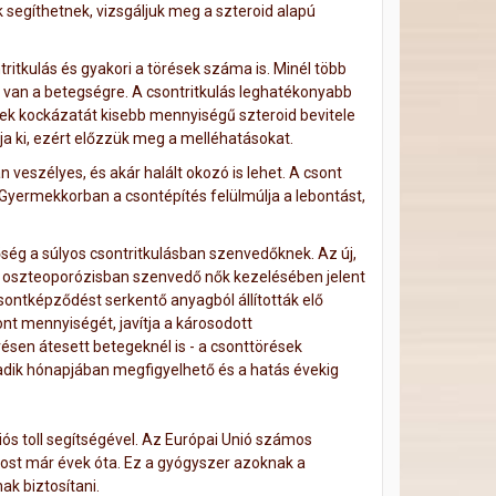
k segíthetnek, vizsgáljuk meg a szteroid alapú
ritkulás és gyakori a törések száma is. Minél több
 van a betegségre. A csontritkulás leghatékonyabb
ek kockázatát kisebb mennyiségű szteroid bevitele
a ki, ezért előzzük meg a melléhatásokat.
 veszélyes, és akár halált okozó is lehet. A csont
yermekkorban a csontépítés felülmúlja a lebontást,
ség a súlyos csontritkulásban szenvedőknek. Az új,
s oszteoporózisban szenvedő nők kezelésében jelent
sontképződést serkentő anyagból állították elő
sont mennyiségét, javítja a károsodott
ésen átesett betegeknél is - a csonttörések
dik hónapjában megfigyelhető és a hatás évekig
ciós toll segítségével. Az Európai Unió számos
ost már évek óta. Ez a gyógyszer azoknak a
ak biztosítani.