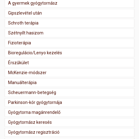
A gyermek gyógytornász
Gipszlevétel után
Schroth terápia
Szétnyílt hasizom
Fizioterápia
Bioregulácio/Lenyo kezelés
Érszűkület
McKenzie-módszer
Manuálterápia
Scheuermann-betegség
Parkinson-kór gyógytornája
Gyógytorna magánrendelő
Gyógytornász keresés
Gyógytornász regisztráció