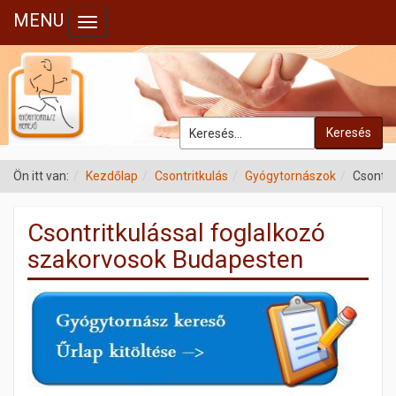
MENU
Toggle navigation
Keresés
Ön itt van:
Kezdőlap
Csontritkulás
Gyógytornászok
Csontri
Csontritkulással foglalkozó
szakorvosok Budapesten