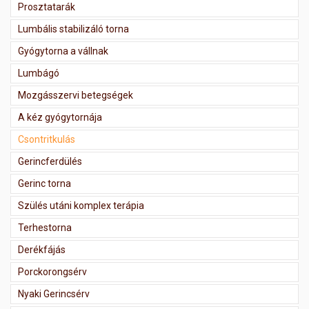
Prosztatarák
Lumbális stabilizáló torna
Gyógytorna a vállnak
Lumbágó
Mozgásszervi betegségek
A kéz gyógytornája
Csontritkulás
Gerincferdülés
Gerinc torna
Szülés utáni komplex terápia
Terhestorna
Derékfájás
Porckorongsérv
Nyaki Gerincsérv