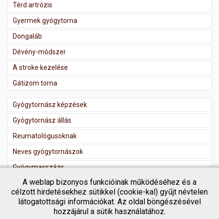
Térd artrózis
Gyermek gyógytorna
Dongaláb
Dévény-módszer
A stroke kezelése
Gátizom torna
Gyógytornász képzések
Gyógytornász állás
Reumatológusoknak
Neves gyógytornászok
Gyógymasszázs
A weblap bizonyos funkcióinak működéséhez és a
Masszőr regisztráció
célzott hirdetésekhez sütikkel (cookie-kal) gyűjt névtelen
látogatottsági információkat. Az oldal böngészésével
hozzájárul a sütik használatához.