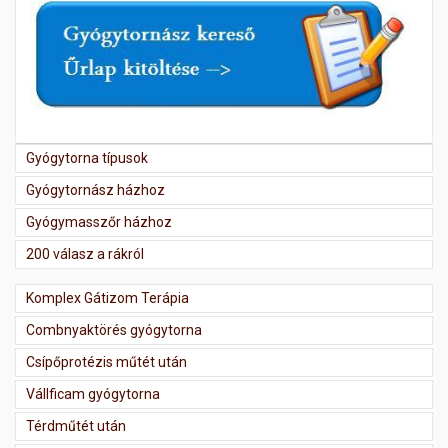
Gyógytorna típusok
Gyógytornász házhoz
Gyógymasszőr házhoz
200 válasz a rákról
Komplex Gátizom Terápia
Combnyaktörés gyógytorna
Csípőprotézis műtét után
Vállficam gyógytorna
Térdműtét után