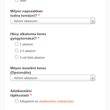
Nem
Milyen napszakban
tudna tornázni?
*
- Kérem válasszon -
Hány alkalomra keres
gyógytornászt?
*
1 alkalom
2-5 alkalom
5-nél több alkalom
Milyen kezelést keres
(Opcionális)
- Kérem válasszon -
Adatkezelési
tájékoztató
*
Elfogadom az
adatkezelési szabályzatot
.