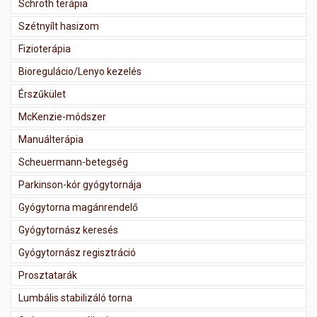
Schroth terápia
Szétnyílt hasizom
Fizioterápia
Bioregulácio/Lenyo kezelés
Érszűkület
McKenzie-módszer
Manuálterápia
Scheuermann-betegség
Parkinson-kór gyógytornája
Gyógytorna magánrendelő
Gyógytornász keresés
Gyógytornász regisztráció
Prosztatarák
Lumbális stabilizáló torna