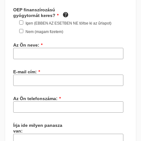
OEP finanszírozású
gyógytornát keres?
*
Igen (EBBEN AZ ESETBEN NE töltse ki az űrlapot)
Nem (magam fizetem)
Az Ön neve:
*
E-mail cím:
*
Az Ön telefonszáma:
*
Írja ide milyen panasza
van: