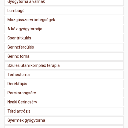
Gyógytorna a vállnak
Lumbágó
Mozgásszervi betegségek
A kéz gyógytornája
Csontritkulás
Gerincferdülés
Gerinc torna
Szülés utáni komplex terápia
Terhestorna
Derékfájás
Porckorongsérv
Nyaki Gerincsérv
Térd artrózis
Gyermek gyógytorna