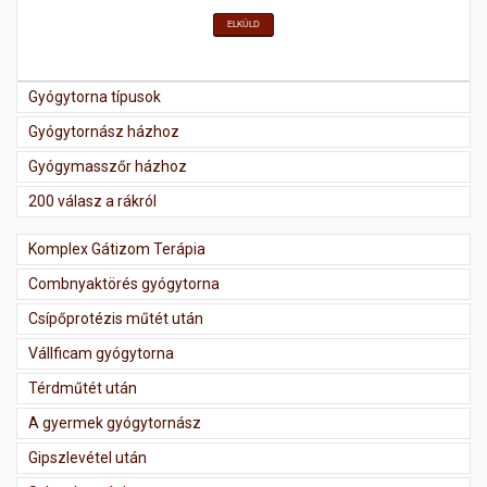
ELKÜLD
Gyógytorna típusok
Gyógytornász házhoz
Gyógymasszőr házhoz
200 válasz a rákról
Komplex Gátizom Terápia
Combnyaktörés gyógytorna
Csípőprotézis műtét után
Vállficam gyógytorna
Térdműtét után
A gyermek gyógytornász
Gipszlevétel után