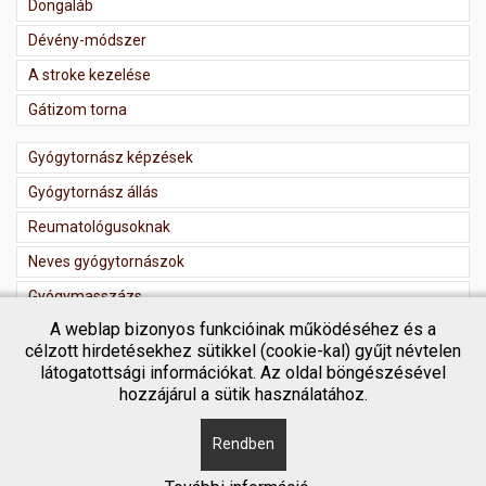
Dongaláb
Dévény-módszer
A stroke kezelése
Gátizom torna
Gyógytornász képzések
Gyógytornász állás
Reumatológusoknak
Neves gyógytornászok
Gyógymasszázs
A weblap bizonyos funkcióinak működéséhez és a
Masszőr regisztráció
célzott hirdetésekhez sütikkel (cookie-kal) gyűjt névtelen
látogatottsági információkat. Az oldal böngészésével
hozzájárul a sütik használatához.
Rendben
Copyright © 2018 Gyógytornász kereső