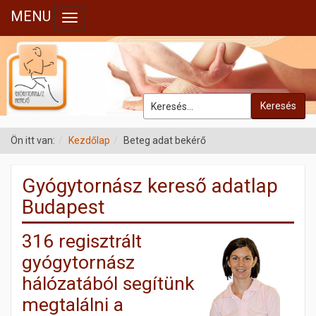
MENU
Toggle navigation
Keresés
Ön itt van:
Kezdőlap
Beteg adat bekérő
Gyógytornász kereső adatlap
Budapest
316 regisztrált
gyógytornász
hálózatából segítünk
megtalálni a