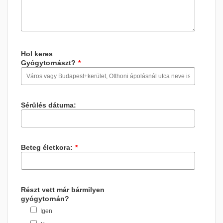
Hol keres
Gyógytornászt?
*
Sérülés dátuma:
Beteg életkora:
*
Részt vett már bármilyen
gyógytornán?
Igen