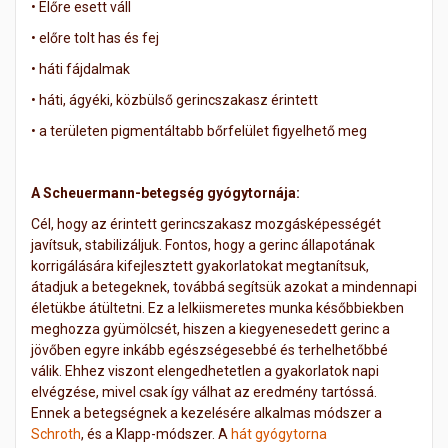
•
Előre esett váll
•
előre tolt has és fej
•
háti fájdalmak
•
háti, ágyéki, közbülső gerincszakasz érintett
•
a területen pigmentáltabb bőrfelület figyelhető meg
A Scheuermann-betegség gyógytornája:
Cél, hogy az érintett gerincszakasz mozgásképességét
javítsuk, stabilizáljuk. Fontos, hogy a gerinc állapotának
korrigálására kifejlesztett gyakorlatokat megtanítsuk,
átadjuk a betegeknek, továbbá segítsük azokat a mindennapi
életükbe átültetni. Ez a lelkiismeretes munka későbbiekben
meghozza gyümölcsét, hiszen a kiegyenesedett gerinc a
jövőben egyre inkább egészségesebbé és terhelhetőbbé
válik. Ehhez viszont elengedhetetlen a gyakorlatok napi
elvégzése, mivel csak így válhat az eredmény tartóssá.
Ennek a betegségnek a kezelésére alkalmas módszer a
Schroth
, és a Klapp-módszer. A
hát gyógytorna