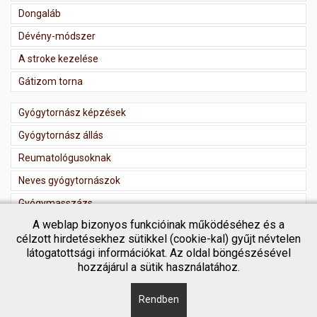
Dongaláb
Dévény-módszer
A stroke kezelése
Gátizom torna
Gyógytornász képzések
Gyógytornász állás
Reumatológusoknak
Neves gyógytornászok
Gyógymasszázs
A weblap bizonyos funkcióinak működéséhez és a
Masszőr regisztráció
célzott hirdetésekhez sütikkel (cookie-kal) gyűjt névtelen
látogatottsági információkat. Az oldal böngészésével
hozzájárul a sütik használatához.
Rendben