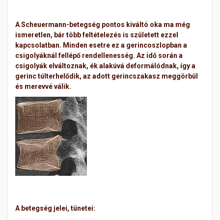
A Scheu
ermann-betegség pontos kiváltó oka ma még
i
smeretlen, bár több feltételezés is született ezzel
kapcsolatban. Minden esetre ez a gerincoszlopban a
csigolyáknál fellépő rendellenesség. Az idő során a
csigolyák elváltoznak, ék alakúvá deformálódnak, így a
gerinc túlterhelődik, az adott gerincszakasz meggörbül
és merevvé válik.
A betegség jelei, tünetei: