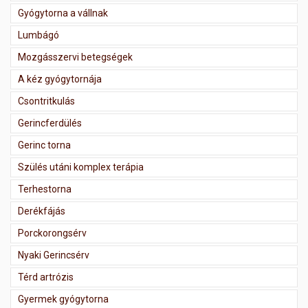
Gyógytorna a vállnak
Lumbágó
Mozgásszervi betegségek
A kéz gyógytornája
Csontritkulás
Gerincferdülés
Gerinc torna
Szülés utáni komplex terápia
Terhestorna
Derékfájás
Porckorongsérv
Nyaki Gerincsérv
Térd artrózis
Gyermek gyógytorna