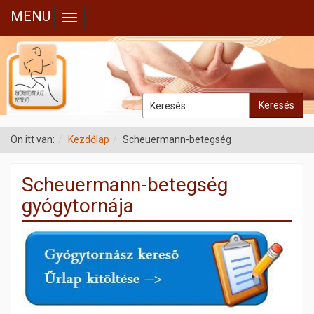
MENU
Toggle navigation
Keresés
Ön itt van:
Kezdőlap
Scheuermann-betegség
Scheuermann-betegség
gyógytornája