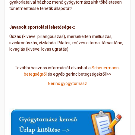
gyakorlataival házhoz menő gyógytornászaink tökéletesen
tünetmentessé tehetik állapotát!
Javasolt sportolási lehetőségek:
Úszás (kivéve: pillangóúszás), mérsékelten mellúszás,
szinkronúszás, vízilabda, Pilates, művészi torna, társastánc,
lovaglás (kivéve: lovas ugratás)
További hasznos információt olvashat a
Scheuermann-
betegségről
és egyéb gerinc betegségekről!>>
Gerinc gyógytornász