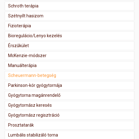
Schroth terápia
Szétnyílt hasizom
Fizioterápia
Bioregulácio/Lenyo kezelés
Érszűkület
McKenzie-módszer
Manuálterápia
Scheuermann-betegség
Parkinson-kór gyógytornája
Gyógytorna magánrendelő
Gyógytornász keresés
Gyógytornász regisztráció
Prosztatarák
Lumbális stabilizáló torna