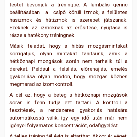
testet bevonjuk a tréningbe. A lumbális gerinc
beállításában a csípő körüli izmok, a felületes
hasizmok és hátizmok is szerepet játszanak.
Ezeknek az izmoknak az erősítése, nyújtása is
része a hatékony tréningnek.
Másik feladat, hogy a hibás mozgásmintákat
korrigáljuk, olyan mintákat tanítsunk, amik a
hétköznapi mozgások során nem terhelik túl a
derekat. Például a felállás, előrehajlás, emelés
gyakorlása olyan módon, hogy mozgás közben
megmarad az izomkontroll.
A cél az, hogy a beteg a hétköznapi mozgások
során is fenn tudja ezt tartani. A kontroll a
feszítések, a rendszeres gyakorlás hatására
automatikussá válik, így egy idő után már nem
igényel folyamatos koncentrációt, odafigyelést.
A teljes tréning fél évig is eltarthat. Akkor ér véget,