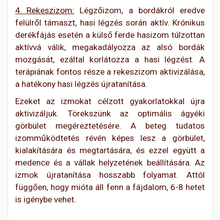
4.
Rekeszizom:
Légzőizom, a bordákról eredve
felülről támaszt, hasi légzés során aktív. Krónikus
derékfájás esetén a külső ferde hasizom túlzottan
aktívvá válik, megakadályozza az alsó bordák
mozgását, ezáltal korlátozza a hasi légzést. A
terápiának fontos része a rekeszizom aktivizálása,
a hatékony hasi légzés újratanítása.
Ezeket az izmokat célzott gyakorlatokkal újra
aktivizáljuk. Törekszünk az optimális ágyéki
görbület megéreztetésére. A beteg tudatos
izomműködtetés révén képes lesz a görbület,
kialakítására és megtartására, és ezzel együtt a
medence és a vállak helyzetének beállítására. Az
izmok újratanítása hosszabb folyamat. Attól
függően, hogy mióta áll fenn a fájdalom, 6-8 hetet
is igénybe vehet.