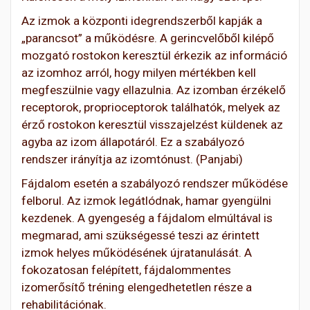
Az izmok a központi idegrendszerből kapják a
„parancsot” a működésre. A gerincvelőből kilépő
mozgató rostokon keresztül érkezik az információ
az izomhoz arról, hogy milyen mértékben kell
megfeszülnie vagy ellazulnia. Az izomban érzékelő
receptorok, proprioceptorok találhatók, melyek az
érző rostokon keresztül visszajelzést küldenek az
agyba az izom állapotáról. Ez a szabályozó
rendszer irányítja az izomtónust. (Panjabi)
Fájdalom esetén a szabályozó rendszer működése
felborul. Az izmok legátlódnak, hamar gyengülni
kezdenek. A gyengeség a fájdalom elmúltával is
megmarad, ami szükségessé teszi az érintett
izmok helyes működésének újratanulását. A
fokozatosan felépített, fájdalommentes
izomerősítő tréning elengedhetetlen része a
rehabilitációnak.