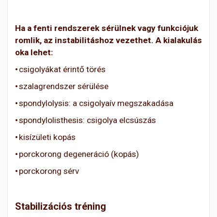
Ha a fenti rendszerek sérülnek vagy funkciójuk
romlik, az instabilitáshoz vezethet. A kialakulás
oka lehet:
csigolyákat érintő törés
•
szalagrendszer sérülése
•
spondylolysis: a csigolyaív megszakadása
•
spondylolisthesis: csigolya elcsúszás
•
kisízületi kopás
•
porckorong degeneráció (kopás)
•
porckorong sérv
•
Stabilizációs tréning