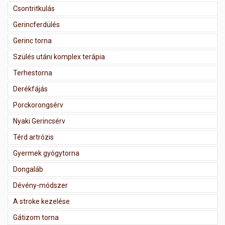
Csontritkulás
Gerincferdülés
Gerinc torna
Szülés utáni komplex terápia
Terhestorna
Derékfájás
Porckorongsérv
Nyaki Gerincsérv
Térd artrózis
Gyermek gyógytorna
Dongaláb
Dévény-módszer
A stroke kezelése
Gátizom torna