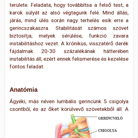
területe. Feladata, hogy továbbítsa a felső test, a
karok súlyát az alsó végtagunk felé. Mind állás,
járás, mind ülés során nagy terhelés esik erre a
gerincszakaszra. Stabilitását számos szövet
biztosítja, melyek sérülése, funkció zavara
instabilitáshoz vezet. A krónikus, visszatérő derék
fájdalmak 20-30 százalékának hátterében
instabilitás áll, ezért ennek felismerése és kezelése
fontos feladat.
Anatómia
Ágyéki, más néven lumbális gerincünk 5 csigolya
csontból, és az őket körülvevő
szövetekből áll.
A