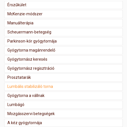
Érszűkület
McKenzie-módszer
Manuálterápia
Scheuermann-betegség
Parkinson-kór gyógytornája
Gyógytorna magánrendelő
Gyógytornász keresés
Gyógytornász regisztráció
Prosztatarák
Lumbális stabilizáló torna
Gyógytorna a vállnak
Lumbágó
Mozgásszervi betegségek
A kéz gyógytornája