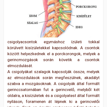
csigolyacsontok egymáshoz ízületi tokkal
körülvett kisízületekkel kapcsolódnak.
A csontok
között helyezkednek el a porckorongok, melyek a
gerincmozgások során követik a csontok
elmozdulását.
A csigolyákat szalagok kapcsolják össze, melyek
az elmozdulások során megfeszülnek, akadályt
szabva a mozgásoknak.
A csigolyák által formált
gerinccsatornában fut a gerincvelő, melyből két
oldalra, a kisízületek és
a csigolyatest által formált
nyíláson, foramenen át lépnek ki a gerincvelői