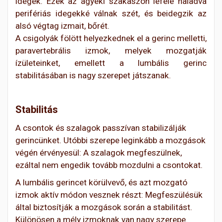
idegek. Ezek az ágyéki szakaszon lefelé haladva
perifériás idegekké válnak szét, és beidegzik az
alsó végtag izmait, bőrét.
A csigolyák fölött helyezkednek el a gerinc melletti,
paravertebrális izmok, melyek mozgatják
ízületeinket, emellett a lumbális gerinc
stabilitásában is nagy szerepet játszanak.
Stabilitás
A csontok és szalagok passzívan stabilizálják
gerincünket. Utóbbi szerepe leginkább a mozgások
végén érvényesül: A szalagok megfeszülnek,
ezáltal nem engedik tovább mozdulni a csontokat.
A lumbális gerincet körülvevő, és azt mozgató
izmok aktív módon vesznek részt: Megfeszülésük
által biztosítják a mozgások során a stabilitást.
Különösen a mély izmoknak van nagy szerepe.