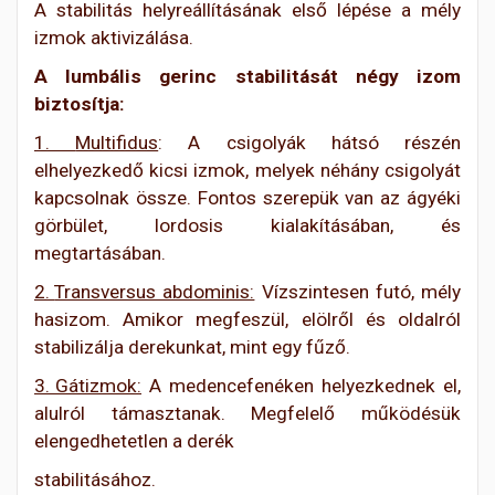
A stabilitás helyreállításának első lépése a mély
izmok aktivizálása.
A lumbális gerinc stabilitását négy izom
biztosítja:
1.
Multifidus
: A csigolyák hátsó részén
elhelyezkedő kicsi izmok, melyek néhány csigolyát
kapcsolnak össze. Fontos szerepük van az ágyéki
görbület, lordosis kialakításában, és
megtartásában.
2.
Transversus abdominis:
Vízszintesen futó, mély
hasizom. Amikor megfeszül, elölről és oldalról
stabilizálja derekunkat, mint egy fűző.
3.
Gátizmok:
A medencefenéken helyezkednek el,
alulról támasztanak. Megfelelő működésük
elengedhetetlen a derék
stabilitásához.