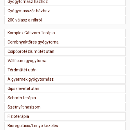
Gyógytornász házhoz
Gyógymasszőr házhoz
200 válasz a rákról
Komplex Gátizom Terápia
Combnyaktörés gyógytorna
Csípőprotézis műtét után
Vállficam gyógytorna
Térdműtét után
A gyermek gyógytornász
Gipszlevétel után
Schroth terápia
Szétnyílt hasizom
Fizioterápia
Bioregulácio/Lenyo kezelés