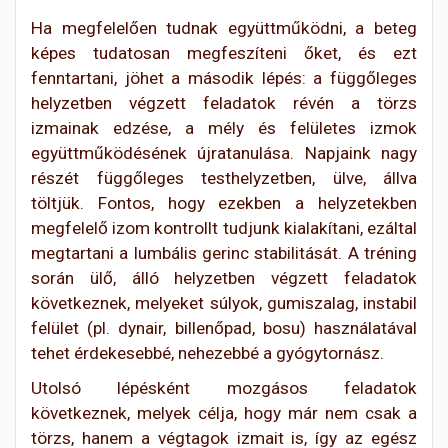
Ha megfelelően tudnak együttműködni, a beteg
képes tudatosan megfeszíteni őket, és ezt
fenntartani, jöhet a második lépés: a függőleges
helyzetben végzett feladatok révén a törzs
izmainak edzése, a mély és felületes izmok
együttműködésének újratanulása. Napjaink nagy
részét függőleges testhelyzetben, ülve, állva
töltjük. Fontos, hogy ezekben a helyzetekben
megfelelő izom kontrollt tudjunk kialakítani, ezáltal
megtartani a lumbális gerinc stabilitását. A tréning
során ülő, álló helyzetben végzett feladatok
következnek, melyeket súlyok, gumiszalag, instabil
felület (pl. dynair, billenőpad, bosu) használatával
tehet érdekesebbé, nehezebbé a gyógytornász.
Utolsó lépésként mozgásos feladatok
következnek, melyek célja, hogy már nem csak a
törzs, hanem a végtagok izmait is, így az egész