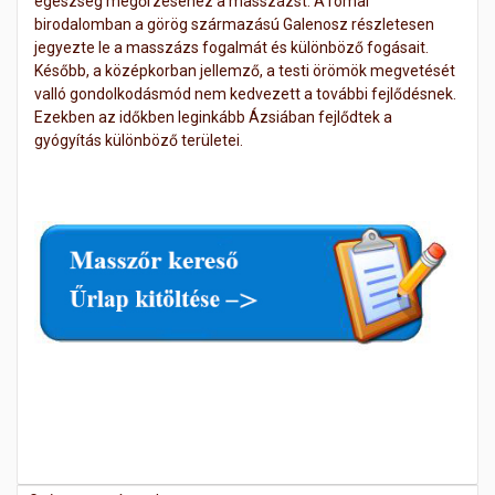
egészség megőrzéséhez a masszázst. A római
birodalomban a görög származású Galenosz részletesen
jegyezte le a masszázs fogalmát és különböző fogásait.
Később, a középkorban jellemző, a testi örömök megvetését
valló gondolkodásmód nem kedvezett a további fejlődésnek.
Ezekben az időkben leginkább Ázsiában fejlődtek a
gyógyítás különböző területei.