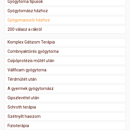
Gyógytorna típusok
Gyógytornász házhoz
Gyógymasszőr házhoz
200 válasz a rákról
Komplex Gátizom Terápia
Combnyaktörés gyógytorna
Csípőprotézis műtét után
Vállficam gyógytorna
Térdműtét után
A gyermek gyógytornász
Gipszlevétel után
Schroth terápia
Szétnyílt hasizom
Fizioterápia