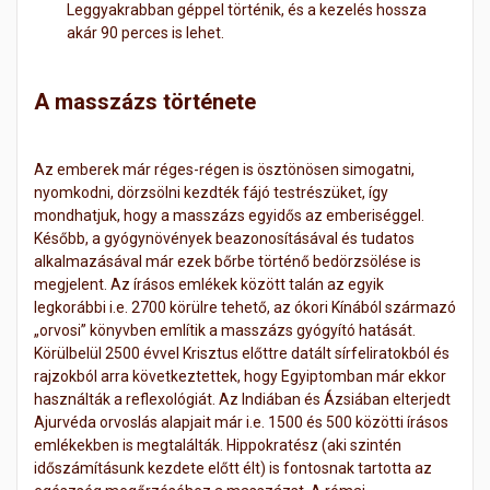
Leggyakrabban géppel történik, és a kezelés hossza
akár 90 perces is lehet.
A masszázs története
Az emberek már réges-régen is ösztönösen simogatni,
nyomkodni, dörzsölni kezdték fájó testrészüket, így
mondhatjuk, hogy a masszázs egyidős az emberiséggel.
Később, a gyógynövények beazonosításával és tudatos
alkalmazásával már ezek bőrbe történő bedörzsölése is
megjelent. Az írásos emlékek között talán az egyik
legkorábbi i.e. 2700 körülre tehető, az ókori Kínából származó
„orvosi” könyvben említik a masszázs gyógyító hatását.
Körülbelül 2500 évvel Krisztus előttre datált sírfeliratokból és
rajzokból arra következtettek, hogy Egyiptomban már ekkor
használták a reflexológiát. Az Indiában és Ázsiában elterjedt
Ajurvéda orvoslás alapjait már i.e. 1500 és 500 közötti írásos
emlékekben is megtalálták. Hippokratész (aki szintén
időszámításunk kezdete előtt élt) is fontosnak tartotta az