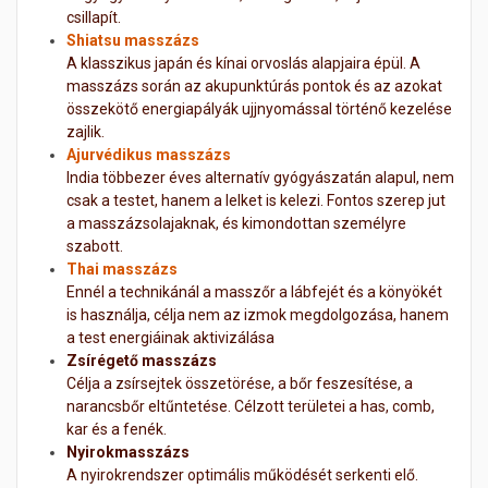
csillapít.
Shiatsu masszázs
A klasszikus japán és kínai orvoslás alapjaira épül. A
masszázs során az akupunktúrás pontok és az azokat
összekötő energiapályák ujjnyomással történő kezelése
zajlik.
Ajurvédikus masszázs
India többezer éves alternatív gyógyászatán alapul, nem
csak a testet, hanem a lelket is kelezi. Fontos szerep jut
a masszázsolajaknak, és kimondottan személyre
szabott.
Thai masszázs
Ennél a technikánál a masszőr a lábfejét és a könyökét
is használja, célja nem az izmok megdolgozása, hanem
a test energiáinak aktivizálása
Zsírégető masszázs
Célja a zsírsejtek összetörése, a bőr feszesítése, a
narancsbőr eltűntetése. Célzott területei a has, comb,
kar és a fenék.
Nyirokmasszázs
A nyirokrendszer optimális működését serkenti elő.