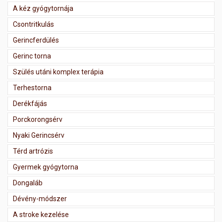
A kéz gyógytornája
Csontritkulás
Gerincferdülés
Gerinc torna
Szülés utáni komplex terápia
Terhestorna
Derékfájás
Porckorongsérv
Nyaki Gerincsérv
Térd artrózis
Gyermek gyógytorna
Dongaláb
Dévény-módszer
A stroke kezelése