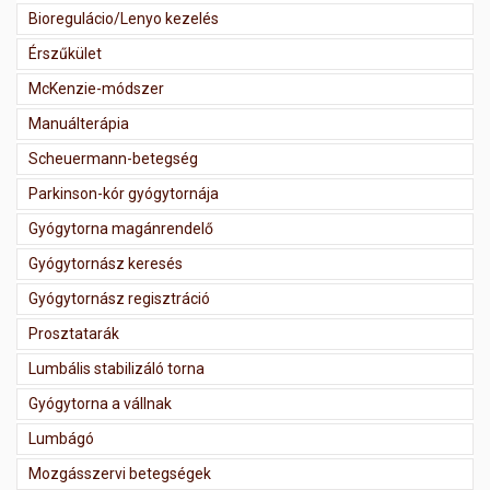
Bioregulácio/Lenyo kezelés
Érszűkület
McKenzie-módszer
Manuálterápia
Scheuermann-betegség
Parkinson-kór gyógytornája
Gyógytorna magánrendelő
Gyógytornász keresés
Gyógytornász regisztráció
Prosztatarák
Lumbális stabilizáló torna
Gyógytorna a vállnak
Lumbágó
Mozgásszervi betegségek