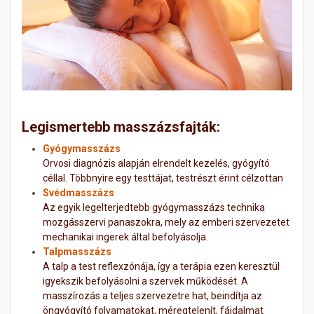
Legismertebb masszázsfajták:
Gyógymasszázs
Orvosi diagnózis alapján elrendelt kezelés, gyógyító
céllal. Többnyire egy testtájat, testrészt érint célzottan
Svédmasszázs
Az egyik legelterjedtebb gyógymasszázs technika
mozgásszervi panaszokra, mely az emberi szervezetet
mechanikai ingerek által befolyásolja.
Talpmasszázs
A talp a test reflexzónája, így a terápia ezen keresztül
igyekszik befolyásolni a szervek működését. A
masszírozás a teljes szervezetre hat, beindítja az
öngyógyító folyamatokat, méregtelenít, fájdalmat