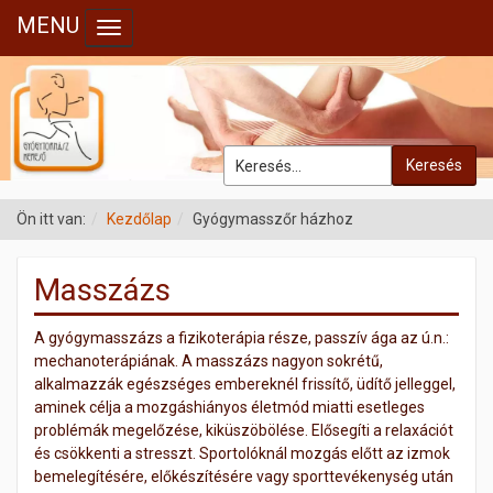
MENU
Toggle navigation
Keresés
Ön itt van:
Kezdőlap
Gyógymasszőr házhoz
Masszázs
A gyógymasszázs a fizikoterápia része, passzív ága az ú.n.:
mechanoterápiának. A masszázs nagyon sokrétű,
alkalmazzák egészséges embereknél frissítő, üdítő jelleggel,
aminek célja a mozgáshiányos életmód miatti esetleges
problémák megelőzése, kiküszöbölése. Elősegíti a relaxációt
és csökkenti a stresszt. Sportolóknál mozgás előtt az izmok
bemelegítésére, előkészítésére vagy sporttevékenység után