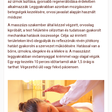
az izmok lazítása, gyorsabb regenerálódása érdekében
alkalmazzák. Leggyakrabban azonban mozgásszervi
betegségek kezelésére, orvosi javaslat alapján használt
módszer.
A masszázs szakember által kézzel végzett, orvosilag
kipróbált, a test felületére célzottan és tudatosan gyakorolt
mechanikai hatások összessége. Célja: az érintett
területeken lévő idegpályák és reflexzónák révén jótékony
hatást gyakorolni a szervezet működésére. Hatással van a
bőrre, izmokra, idegekre és a lélekre is. A masszázst
leggyakrabban vivőannyaggal: krémmel vagy olajjal végzik.
Egy-egy kezelés 10 perces időtartamól akár 1,5 óráig is
tarthat. Végezethő ülő vagy fekvő páciensen.