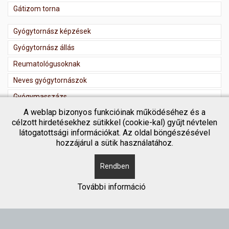
Gátizom torna
Gyógytornász képzések
Gyógytornász állás
Reumatológusoknak
Neves gyógytornászok
Gyógymasszázs
A weblap bizonyos funkcióinak működéséhez és a
Masszőr regisztráció
célzott hirdetésekhez sütikkel (cookie-kal) gyűjt névtelen
látogatottsági információkat. Az oldal böngészésével
hozzájárul a sütik használatához.
Rendben
Copyright © 2018 Gyógytornász kereső
További információ