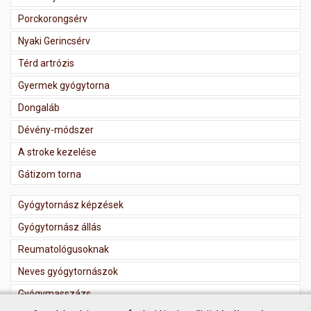
Porckorongsérv
Nyaki Gerincsérv
Térd artrózis
Gyermek gyógytorna
Dongaláb
Dévény-módszer
A stroke kezelése
Gátizom torna
Gyógytornász képzések
Gyógytornász állás
Reumatológusoknak
Neves gyógytornászok
Gyógymasszázs