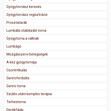
Gyógytornász keresés
Gyógytornász regisztráció
Prosztatarák
Lumbális stabilizáló torna
Gyógytorna a vállnak
Lumbágó
Mozgásszervi betegségek
A kéz gyógytornája
Csontritkulás
Gerincferdülés
Gerinc torna
Szülés utáni komplex terápia
Terhestorna
Derékfájás