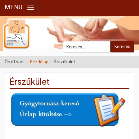
MENU
Toggle navigation
Keresés
Ön itt van:
Kezdőlap
Érszűkület
Érszűkület