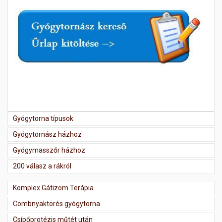
Gyógytorna típusok
Gyógytornász házhoz
Gyógymasszőr házhoz
200 válasz a rákról
Komplex Gátizom Terápia
Combnyaktörés gyógytorna
Csípőprotézis műtét után