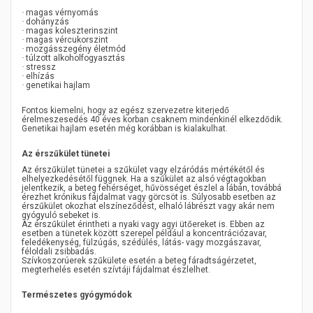
·
magas vérnyomás
·
dohányzás
·
magas koleszterinszint
·
magas vércukorszint
·
mozgásszegény életmód
·
túlzott alkoholfogyasztás
·
stressz
·
elhízás
·
genetikai hajlam
Fontos kiemelni, hogy az egész szervezetre kiterjedő
érelmeszesedés 40 éves korban csaknem mindenkinél elkezdődik.
Genetikai hajlam esetén még korábban is kialakulhat.
Az érszűkület tünetei
Az érszűkület tünetei a szűkület vagy elzáródás mértékétől és
elhelyezkedésétől függnek. Ha a szűkület az alsó végtagokban
jelentkezik, a beteg fehérséget, hűvösséget észlel a lábán, továbbá
érezhet krónikus fájdalmat vagy görcsöt is. Súlyosabb esetben az
érszűkület okozhat elszíneződést, elhaló lábrészt vagy akár nem
gyógyuló sebeket is.
Az érszűkület érintheti a nyaki vagy agyi ütőereket is. Ebben az
esetben a tünetek között szerepel például a koncentrációzavar,
feledékenység, fülzúgás, szédülés, látás- vagy mozgászavar,
féloldali zsibbadás.
Szívkoszorúerek szűkülete esetén a beteg fáradtságérzetet,
megterhelés esetén szívtáji fájdalmat észlelhet.
Természetes gyógymódok