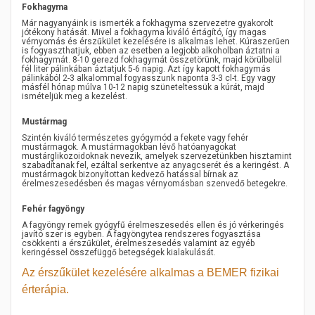
Fokhagyma
Már nagyanyáink is ismerték a fokhagyma szervezetre gyakorolt
jótékony hatását. Mivel a fokhagyma kiváló értágító, így magas
vérnyomás és érszűkület kezelésére is alkalmas lehet. Kúraszerűen
is fogyaszthatjuk, ebben az esetben a legjobb alkoholban áztatni a
fokhagymát. 8-10 gerezd fokhagymát összetörünk, majd körülbelül
fél liter pálinkában áztatjuk 5-6 napig. Azt így kapott fokhagymás
pálinkából 2-3 alkalommal fogyasszunk naponta 3-3 cl-t. Egy vagy
másfél hónap múlva 10-12 napig szüneteltessük a kúrát, majd
ismételjük meg a kezelést.
Mustármag
Szintén kiváló természetes gyógymód a fekete vagy fehér
mustármagok. A mustármagokban lévő hatóanyagokat
mustárglikozoidoknak nevezik, amelyek szervezetünkben hisztamint
szabadítanak fel, ezáltal serkentve az anyagcserét és a keringést. A
mustármagok bizonyítottan kedvező hatással bírnak az
érelmeszesedésben és magas vérnyomásban szenvedő betegekre.
Fehér fagyöngy
A fagyöngy remek gyógyfű érelmeszesedés ellen és jó vérkeringés
javító szer is egyben. A fagyöngytea rendszeres fogyasztása
csökkenti a érszűkület, érelmeszesedés valamint az egyéb
keringéssel összefüggő betegségek kialakulását.
Az érszűkület kezelésére alkalmas a BEMER fizikai
érterápia.