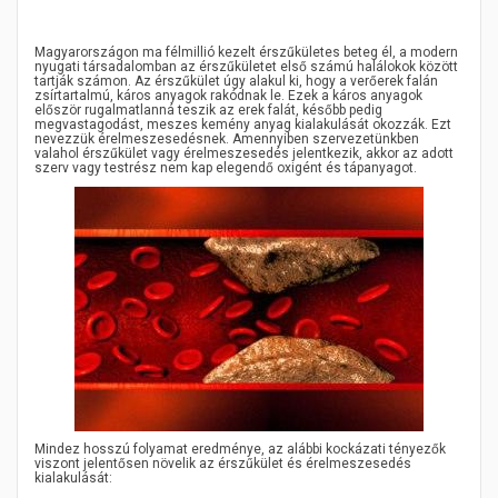
Magyarországon ma félmillió kezelt érszűkületes beteg él, a modern
nyugati társadalomban az érszűkületet első számú halálokok között
tartják számon.
Az érszűkület úgy alakul ki, hogy a verőerek falán
zsírtartalmú, káros anyagok rakódnak le. Ezek a káros anyagok
először rugalmatlanná teszik az erek falát, később pedig
megvastagodást, meszes kemény anyag kialakulását okozzák. Ezt
nevezzük érelmeszesedésnek. Amennyiben szervezetünkben
valahol érszűkület vagy érelmeszesedés jelentkezik, akkor az adott
szerv vagy testrész nem kap elegendő oxigént és tápanyagot.
Mindez hosszú folyamat eredménye, az alábbi kockázati tényezők
viszont jelentősen növelik az érszűkület és érelmeszesedés
kialakulását: