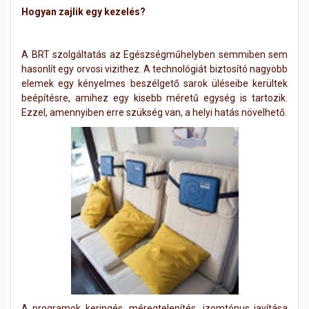
Hogyan zajlik egy kezelés?
A BRT szolgáltatás az Egészségműhelyben semmiben sem
hasonlít egy orvosi vizithez. A technológiát biztosító nagyobb
elemek egy kényelmes beszélgető sarok üléseibe kerültek
beépítésre, amihez egy kisebb méretű egység is tartozik.
Ezzel, amennyiben erre szükség van, a helyi hatás növelhető.
A programok keringés, méregtelenítés, izomtónus javítása