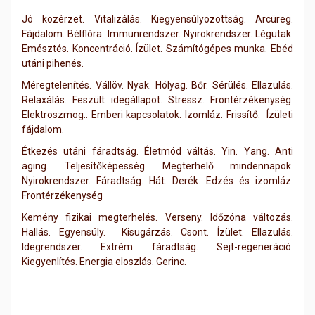
Jó közérzet. Vitalizálás. Kiegyensúlyozottság. Arcüreg.
Fájdalom. Bélflóra. Immunrendszer. Nyirokrendszer. Légutak.
Emésztés. Koncentráció. Ízület. Számítógépes munka. Ebéd
utáni pihenés.
Méregtelenítés. Vállöv. Nyak. Hólyag. Bőr. Sérülés. Ellazulás.
Relaxálás. Feszült idegállapot. Stressz. Frontérzékenység.
Elektroszmog.. Emberi kapcsolatok. Izomláz. Frissítő. Ízületi
fájdalom.
Étkezés utáni fáradtság. Életmód váltás. Yin. Yang. Anti
aging. Teljesítőképesség. Megterhelő mindennapok.
Nyirokrendszer. Fáradtság. Hát. Derék. Edzés és izomláz.
Frontérzékenység
Kemény fizikai megterhelés. Verseny. Időzóna változás.
Hallás. Egyensúly. Kisugárzás. Csont. Ízület. Ellazulás.
Idegrendszer. Extrém fáradtság. Sejt-regeneráció.
Kiegyenlítés. Energia eloszlás. Gerinc.