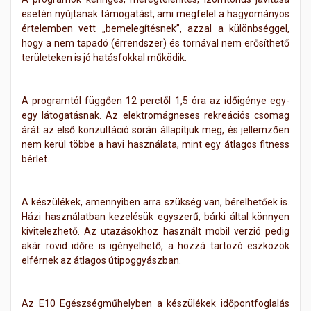
esetén nyújtanak támogatást, ami megfelel a hagyományos
értelemben vett „bemelegítésnek”, azzal a különbséggel,
hogy a nem tapadó (érrendszer) és tornával nem erősíthető
területeken is jó hatásfokkal működik.
A programtól függően 12 perctől 1,5 óra az időigénye egy-
egy látogatásnak. Az elektromágneses rekreációs csomag
árát az első konzultáció során állapítjuk meg, és jellemzően
nem kerül többe a havi használata, mint egy átlagos fitness
bérlet.
A készülékek, amennyiben arra szükség van, bérelhetőek is.
Házi használatban kezelésük egyszerű, bárki által könnyen
kivitelezhető. Az utazásokhoz használt mobil verzió pedig
akár rövid időre is igényelhető, a hozzá tartozó eszközök
elférnek az átlagos útipoggyászban.
Az E10 Egészségműhelyben a készülékek időpontfoglalás