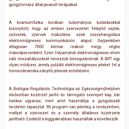
gyógytornász által javasolt terápiákat.
A kvantumfizika korában tudományos kutatásokkal
bizonyított, hogy az emberi szervezetet felépítő sejtek,
szövetek, szervek működése, ezek összehangolása
elektromágneses kommunikáción alapul. Sejtjeinkben
átlagosan 7000 kémiai reakció megy végbe
másodpercenként. Ezen folyamatok elektromágneses elven
való önszabályozását nevezzük bioregulációnak. A BRT egy
olyan módszer, amely pulzáló elektromágneses jeleket fel a
homeodinamika irányító jeleinek erősítésére.
A Biológiai Regulációs Technológia az Egészségműhelyben
elsősorban közérzet javító és támogató szerepet kap, bár
hatása ugyanaz, mint amit használója a gyógyászati
területen tapasztal. 96 program van jelenleg a rendszerben,
mellyel a szervezet és a személy általános közérzete
javítható. Ezekből a leggyakrabban használtak a következők: