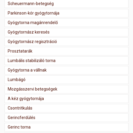
Scheuermann-betegség
Parkinson-kór gyógytornája
Gyógytorna magánrendelő
Gyógytornász keresés
Gyógytornász regisztráció
Prosztatarák
Lumbális stabilizáló torna
Gyógytorna a vállnak
Lumbágó
Mozgásszervi betegségek
A kéz gyógytornája
Csontritkulás
Gerincferdülés
Gerinc torna