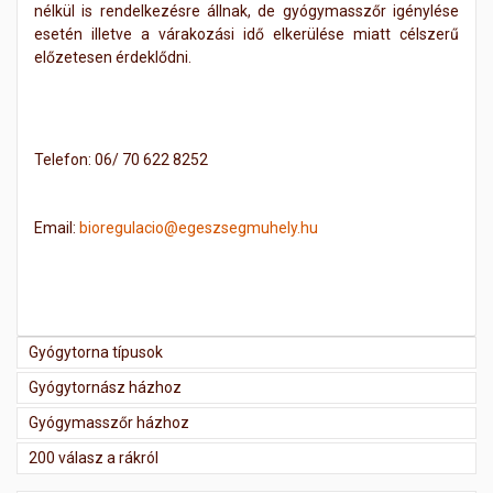
nélkül is rendelkezésre állnak, de gyógymasszőr igénylése
esetén illetve a várakozási idő elkerülése miatt célszerű
előzetesen érdeklődni.
Telefon: 06/ 70 622 8252
Email:
bioregulacio@egeszsegmuhely.hu
Gyógytorna típusok
Gyógytornász házhoz
Gyógymasszőr házhoz
200 válasz a rákról