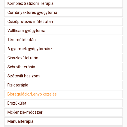
Komplex Gátizom Terápia
Combnyaktörés gyógytorna
Csípőprotézis műtét után
Vállficam gyógytorna
Térdműtét után
A gyermek gyógytornász
Gipszlevétel után
Schroth terápia
Szétnyílt hasizom
Fizioterápia
Bioregulácio/Lenyo kezelés
Érszűkület
McKenzie-módszer
Manuálterápia