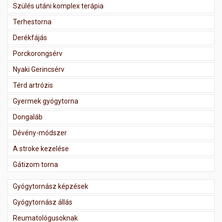
Szülés utáni komplex terápia
Terhestorna
Derékfájás
Porckorongsérv
Nyaki Gerincsérv
Térd artrózis
Gyermek gyógytorna
Dongaláb
Dévény-módszer
A stroke kezelése
Gátizom torna
Gyógytornász képzések
Gyógytornász állás
Reumatológusoknak