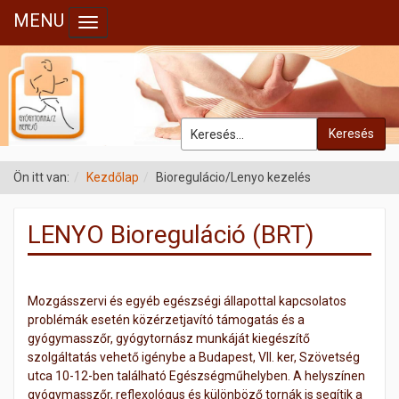
MENU
Toggle navigation
Keresés
Ön itt van:
Kezdőlap
Bioregulácio/Lenyo kezelés
LENYO Bioreguláció (BRT)
Mozgásszervi és egyéb egészségi állapottal kapcsolatos
problémák esetén közérzetjavító támogatás és a
gyógymasszőr, gyógytornász munkáját kiegészítő
szolgáltatás vehető igénybe a Budapest, VII. ker, Szövetség
utca 10-12-ben található Egészségműhelyben. A helyszínen
gyógymasszőr, reflexológus és különböző tornák is segítik a