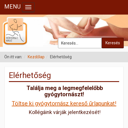
MENU
Toggle navigation
Keresés
Ön itt van:
Kezdőlap
Elérhetőség
Elérhetőség
Találja meg a legmegfelelőbb
gyógytornászt!
Töltse ki gyógytornász kereső űrlapunkat!
Kollégáink várják jelentkezését!