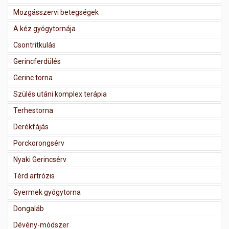
Mozgásszervi betegségek
A kéz gyógytornája
Csontritkulás
Gerincferdülés
Gerinc torna
Szülés utáni komplex terápia
Terhestorna
Derékfájás
Porckorongsérv
Nyaki Gerincsérv
Térd artrózis
Gyermek gyógytorna
Dongaláb
Dévény-módszer