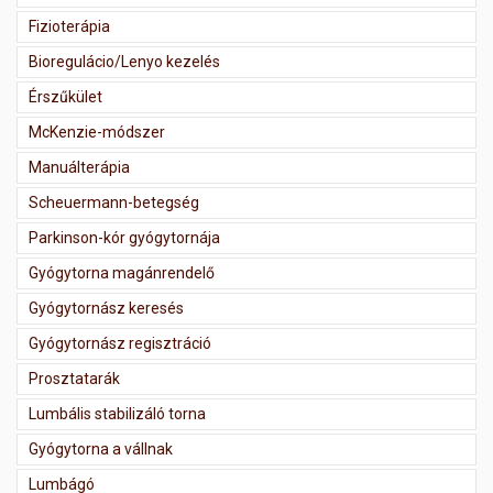
Fizioterápia
Bioregulácio/Lenyo kezelés
Érszűkület
McKenzie-módszer
Manuálterápia
Scheuermann-betegség
Parkinson-kór gyógytornája
Gyógytorna magánrendelő
Gyógytornász keresés
Gyógytornász regisztráció
Prosztatarák
Lumbális stabilizáló torna
Gyógytorna a vállnak
Lumbágó