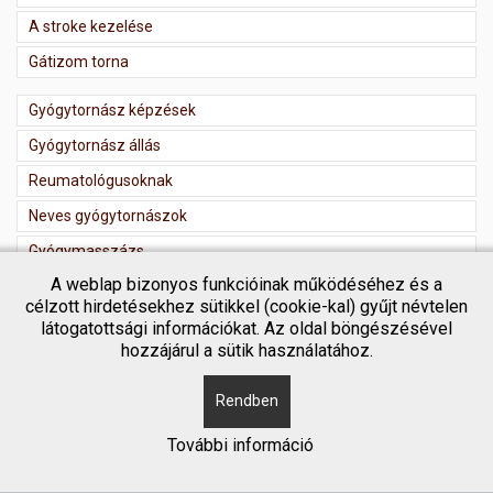
A stroke kezelése
Gátizom torna
Gyógytornász képzések
Gyógytornász állás
Reumatológusoknak
Neves gyógytornászok
Gyógymasszázs
A weblap bizonyos funkcióinak működéséhez és a
Masszőr regisztráció
célzott hirdetésekhez sütikkel (cookie-kal) gyűjt névtelen
látogatottsági információkat. Az oldal böngészésével
hozzájárul a sütik használatához.
Rendben
Copyright © 2018 Gyógytornász kereső
További információ